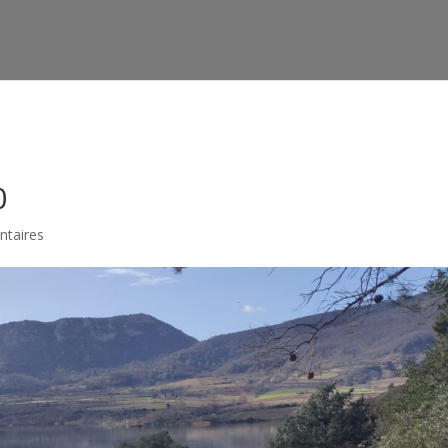
htdocs/wp-config.php
on line
91
0
taires