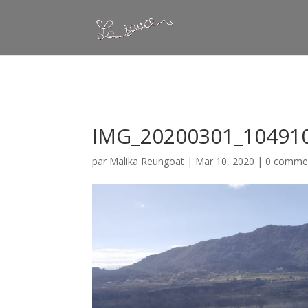
Warning
: Constant WP_CRON_LOCK_TIMEOUT already defined in
/
IMG_20200301_10491
par
Malika Reungoat
|
Mar 10, 2020
|
0 commen