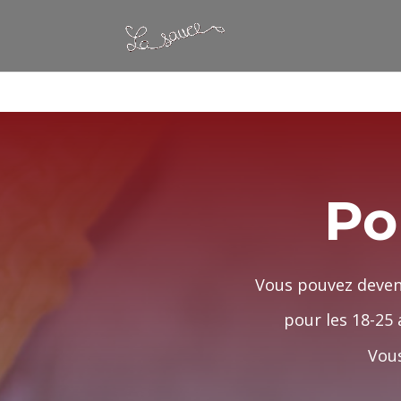
Warning
: Constant WP_CRON_LOCK_TIMEOUT already defined in
/
Po
Vous pouvez deven
pour les 18-25 
Vous