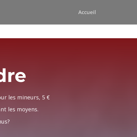
Accueil
dre
our les mineurs, 5 €
vant les moyens.
enus?