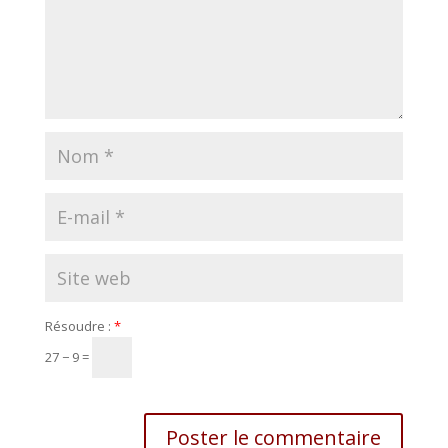
Résoudre :
*
27 − 9 =