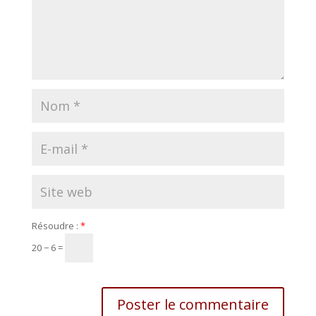
Résoudre :
*
20 − 6 =