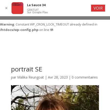
La Sauce 34
VOIR
✕
GRATUIT
Sur Google Play
Warning
: Constant WP_CRON_LOCK_TIMEOUT already defined in
/htdocs/wp-config.php
on line
91
portrait SE
par
Malika Reungoat
|
Avr 28, 2023
|
0 commentaires