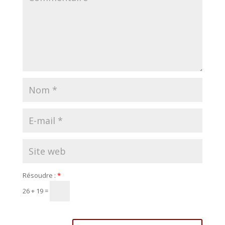
Résoudre :
*
26 + 19 =