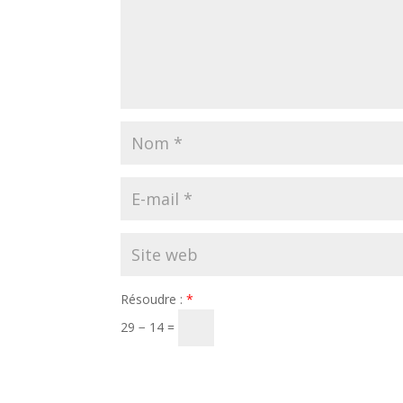
Résoudre :
*
29 − 14 =