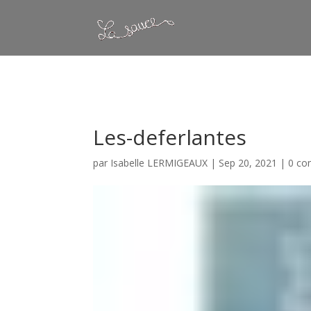
Warning
: Constant WP_CRON_LOCK_TIMEOUT already defined in
/
Les-deferlantes
par
Isabelle LERMIGEAUX
|
Sep 20, 2021
|
0 co