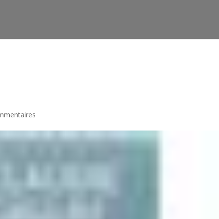
htdocs/wp-config.php
on line
91
mmentaires