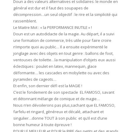
Doun a des valeurs alternatives et solidaires: le monde en
général est dur et il faut des soupapes de
décompression…un seul objectif : le rire et la simplicité qui
rassemblent.
Le Maitre Mot : « la PERFORMANCE INUTILE » !
Doun est un autodidacte de la magie. Au départ, il a suivi
une formation de commerce, très utile pour faire croire
n’importe quoi au public… Il a ensuite expérimenté le
jonglage avec des objets en tout genre : ballons de foot,
ventouses de toilette…la manipulation d’objets eux aussi
éclectiques : poulet en latex, mannequin, glace
déformante… les cascades en mobylette ou avec des
pyramides de cageots…
Et enfin, son dernier défi est la MAGIE !
C’est le fondement de son spectacle EL FAMOSO, savant
et détonnant mélange de comique et de magie…
Nous n’en dévoilerons pas plus,sachant que EL FAMOSO,
farfelu et ringard, généreux et décalé, attachant et
singulier…donne TOUT à son public et qu’il est d’une
bonne humeur à toute épreuve !
POUR LE MEILLEUR et POUR le RIRE des petits et des grands