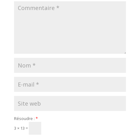
Résoudre :
*
3 × 13 =