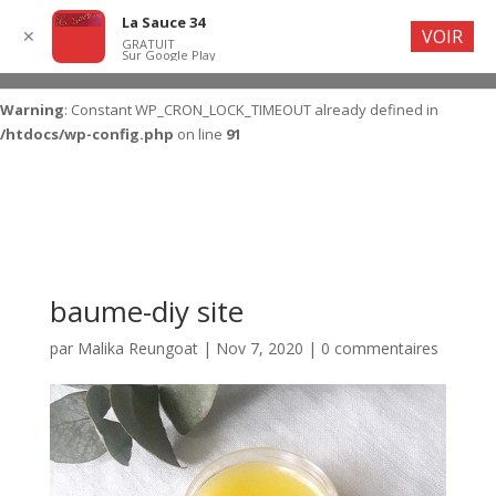
La Sauce 34
VOIR
✕
GRATUIT
Sur Google Play
Warning
: Constant WP_CRON_LOCK_TIMEOUT already defined in
/htdocs/wp-config.php
on line
91
baume-diy site
par
Malika Reungoat
|
Nov 7, 2020
|
0 commentaires