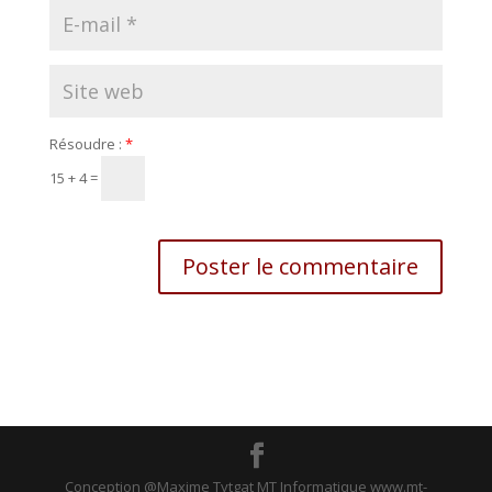
Résoudre :
*
15 + 4 =
Conception @Maxime Tytgat MT Informatique www.mt-