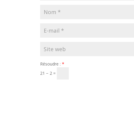
Résoudre :
*
21 − 2 =