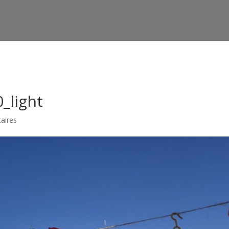
htdocs/wp-config.php
on line
91
_light
aires