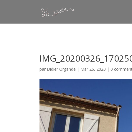
Warning
: Constant WP_CRON_LOCK_TIMEOUT already defined in
/
IMG_20200326_170250
par
Didier Organde
|
Mar 26, 2020
|
0 comment