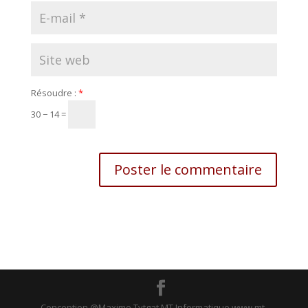
Résoudre :
*
30 − 14 =
Conception @Maxime Tytgat MT Informatique www.mt-