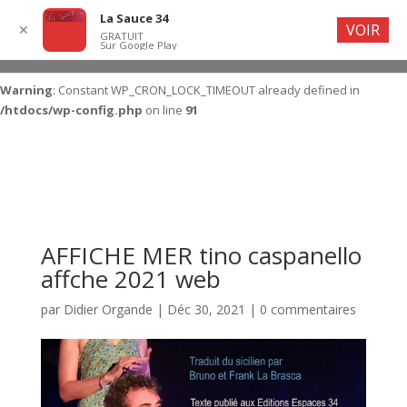
La Sauce 34
VOIR
✕
GRATUIT
Sur Google Play
Warning
: Constant WP_CRON_LOCK_TIMEOUT already defined in
/htdocs/wp-config.php
on line
91
AFFICHE MER tino caspanello
affche 2021 web
par
Didier Organde
|
Déc 30, 2021
|
0 commentaires