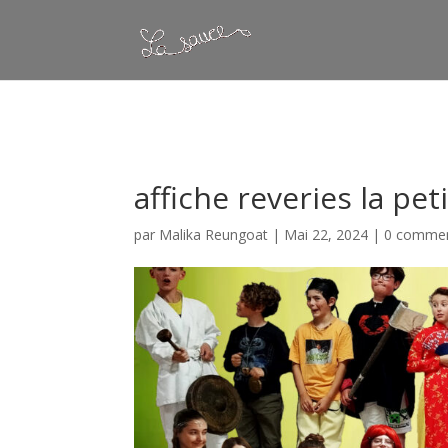
Warning
: Constant WP_CRON_LOCK_TIMEOUT already defined in
/
affiche reveries la pet
par
Malika Reungoat
|
Mai 22, 2024
|
0 commen