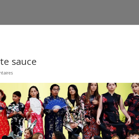
htdocs/wp-config.php
on line
91
ite sauce
taires