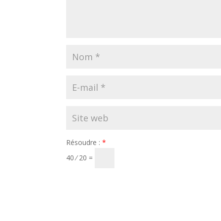
Résoudre :
*
40 ⁄ 20 =