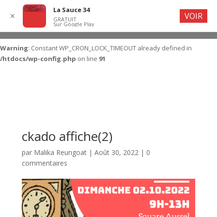
La Sauce 34
VOIR
✕
GRATUIT
Sur Google Play
Warning
: Constant WP_CRON_LOCK_TIMEOUT already defined in
/htdocs/wp-config.php
on line
91
ckado affiche(2)
par
Malika Reungoat
|
Août 30, 2022
|
0
commentaires