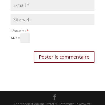
Résoudre :
*
14 ⁄ 1 =
Conception @Maxime Tytgat MT Informatique www.mt-