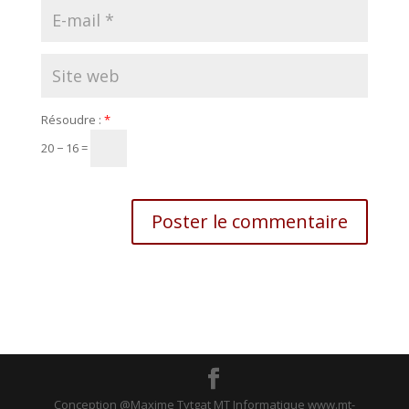
Résoudre :
*
20 − 16 =
Conception @Maxime Tytgat MT Informatique www.mt-