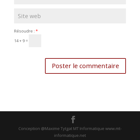
Résoudre :
*
14 + 9 =
Conception @Maxime Tytgat MT Informatique www.mt-
informatique.net