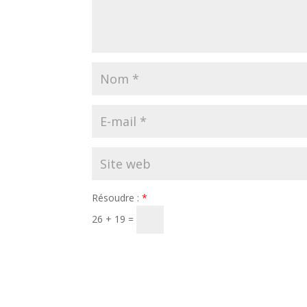
Résoudre :
*
26 + 19 =