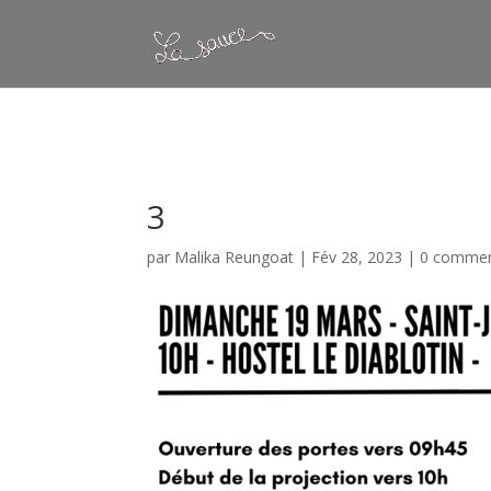
Warning
: Constant WP_CRON_LOCK_TIMEOUT already defined in
/
3
par
Malika Reungoat
|
Fév 28, 2023
|
0 commen