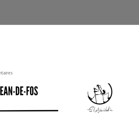
htdocs/wp-config.php
on line
91
taires