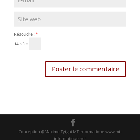
Résoudre :
*
14 × 3 =
Conception @Maxime Tytgat MT Informatique www.mt-
informatique.net