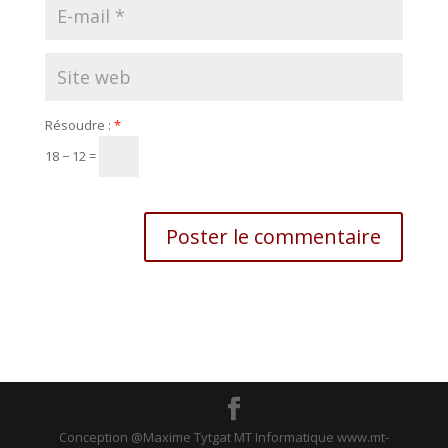
Résoudre :
*
18 − 12 =
Conception @Maxime Tytgat MT Informatique www.mt-