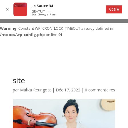
La Sauce 34
VOIR
✕
GRATUIT
Sur Google Play
Warning
: Constant WP_CRON_LOCK_TIMEOUT already defined in
/htdocs/wp-config.php
on line
91
site
par
Malika Reungoat
|
Déc 17, 2022
|
0 commentaires