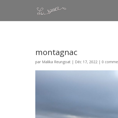
Warning
: Constant WP_CRON_LOCK_TIMEOUT already defined in
/
montagnac
par
Malika Reungoat
|
Déc 17, 2022
|
0 commen