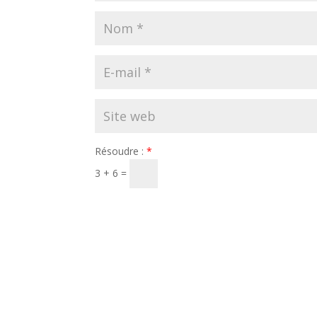
Résoudre :
*
3 + 6 =