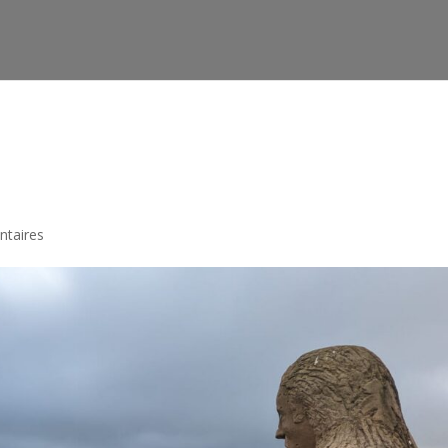
htdocs/wp-config.php
on line
91
taires