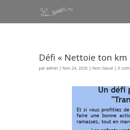
Warning
: Constant WP_CRON_LOCK_TIMEOUT already defined in
/
Défi « Nettoie ton km 
par
admin
|
Nov 24, 2020
|
Non classé
|
0 com