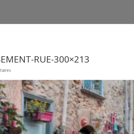
htdocs/wp-config.php
on line
91
SEMENT-RUE-300×213
aires