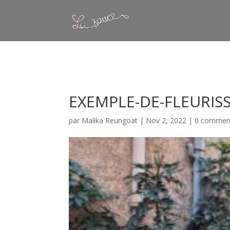
Warning
: Constant WP_CRON_LOCK_TIMEOUT already defined in
/
EXEMPLE-DE-FLEURIS
par
Malika Reungoat
|
Nov 2, 2022
|
0 comment