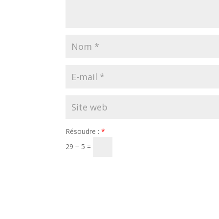
Résoudre :
*
29 − 5 =