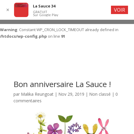
La Sauce 34
VOIR
✕
GRATUIT
Sur Google Play
Warning
: Constant WP_CRON_LOCK_TIMEOUT already defined in
/htdocs/wp-config.php
on line
91
Bon anniversaire La Sauce !
par
Malika Reungoat
|
Nov 29, 2019
|
Non classé
|
0
commentaires