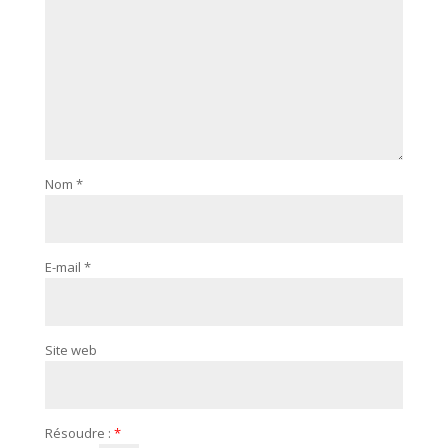
Nom
*
E-mail
*
Site web
Résoudre :
*