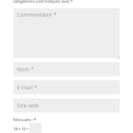
obligatoires sont indiqués avec
*
Résoudre :
*
18 × 16 =