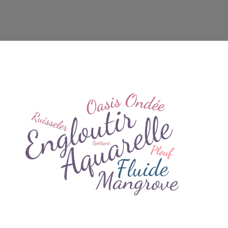
htdocs/wp-config.php
on line
91