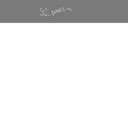
Warning
: Constant WP_CRON_LOCK_TIMEOUT already defined in
/