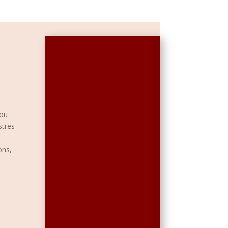
 ou
stres
ons,