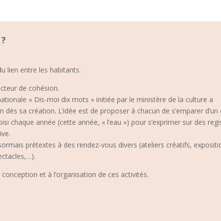
 ?
u lien entre les habitants.
acteur de cohésion.
ionale « Dis-moi dix mots » initiée par le ministère de la culture a
ion dès sa création. L’idée est de proposer à chacun de s’emparer d’un
i chaque année (cette année, « l’eau ») pour s’exprimer sur des regi
ive.
ormais prétextes à des rendez-vous divers (ateliers créatifs, expositi
ectacles,…).
 conception et à l’organisation de ces activités.