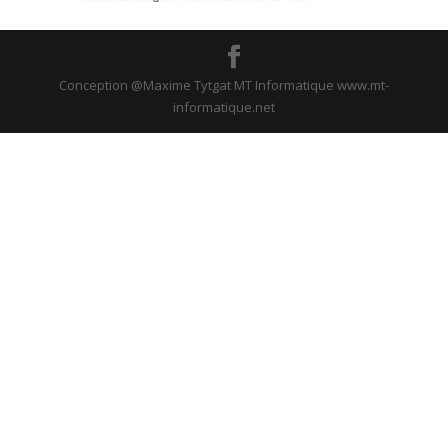
Conception @Maxime Tytgat MT Informatique www.mt-
informatique.net