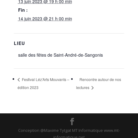
13 juin 2023 @ 19 h 00 min
Fin :
14 juin 2023 @ 21 h 00 min
LIEU
salle des fêtes de Saint-André-de-Sangonis
Festival Léz’Arts Mouvants –
Rencontre autour de nos
édition 2023
lectures
Conception @Maxime Tytgat MT Informatique www.mt-
informatique.net