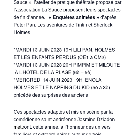
Sauce », l’atelier de pratique théâtrale proposé par
l’association La Sauce proposent leur
s
spectacle
s
de fin d’année. :
« Enquêtes animées »
d’après
Peter Pan, Les aventures de Tintin et Sherlock
Holmes
*MARDI 13 JUIN 2023 19H LILI PAN, HOLMES
ET LES ENFANTS PERDUS (CE1 à CM2)
*MARDI 13 JUIN 2023 20H PIMPIM ET MILOUTE
À L’HÔTEL DE LA PLAGE (6è – 5è)
*MERCREDI 14 JUIN 2023 19H ENOLA
HOLMES ET LE NAPPING DU KID (5è à 3è)
précédé des surprises des anciens
Ces spectacles adaptés et mis en scène par la
comédienne saint-andréenne Jasmine Dziadon
mettr
ont, cette année,
à l’honneur des univers
familiers et extraordinaires autour de trois