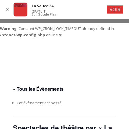
La Sauce 34
VOIR
✕
GRATUIT
Sur Google Play
Warning
: Constant WP_CRON_LOCK_TIMEOUT already defined in
/htdocs/wp-config.php
on line
91
« Tous les Évènements
Cet évènement est passé.
Spectacles de théâtre par « La