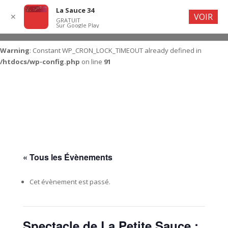
La Sauce 34
VOIR
✕
GRATUIT
Sur Google Play
Warning
: Constant WP_CRON_LOCK_TIMEOUT already defined in
/htdocs/wp-config.php
on line
91
« Tous les Évènements
Cet évènement est passé.
Spectacle de La Petite Sauce :