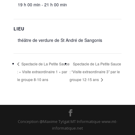
19 h 00 min - 21 h 00 min
LIEU
théâtre de verdure de St André de Sangonis
Spectacle de La Petite Sauce
Spectacle de La Petite Sauce
: « Visite extraordinaire 1 » par
: “Visite extraordinaire 3” par le
le groupe 8-10 ans
groupe 12-15 ans
Conception @Maxime Tytgat MT Informatique www.mt-
informatique.net