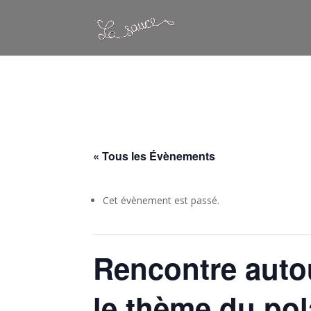
Warning
: Constant WP_CRON_LOCK_TIMEOUT already defined in
/
« Tous les Évènements
Cet évènement est passé.
Rencontre autou
le thème du pol