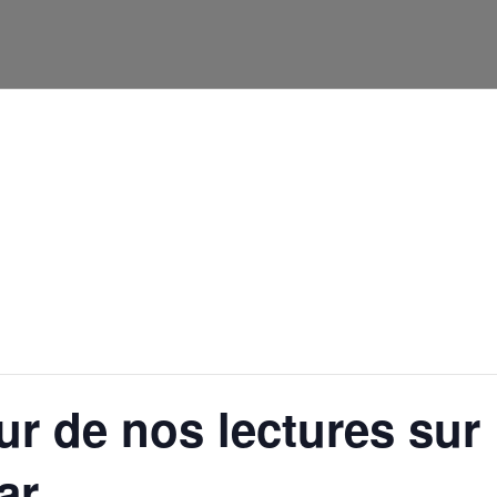
htdocs/wp-config.php
on line
91
r de nos lectures sur
ar