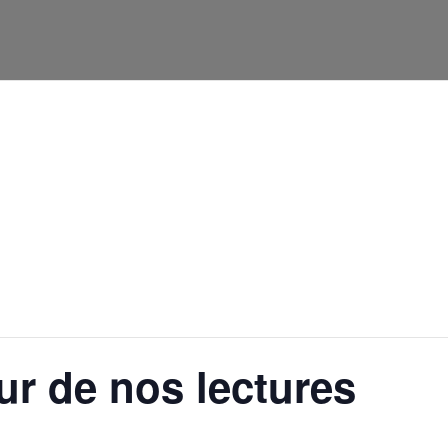
htdocs/wp-config.php
on line
91
ur de nos lectures