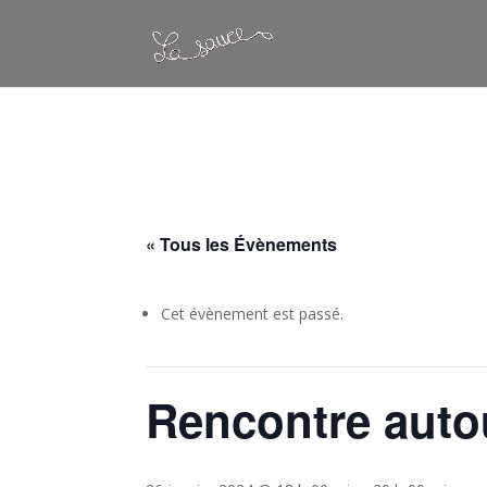
Warning
: Constant WP_CRON_LOCK_TIMEOUT already defined in
/
« Tous les Évènements
Cet évènement est passé.
Rencontre auto