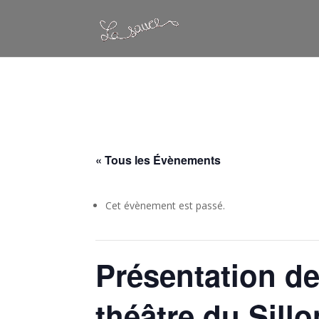
Warning
: Constant WP_CRON_LOCK_TIMEOUT already defined in
/
« Tous les Évènements
Cet évènement est passé.
Présentation de
théâtre du Sillo