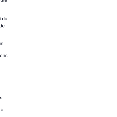
i du
 de
un
rons
i
us
 à