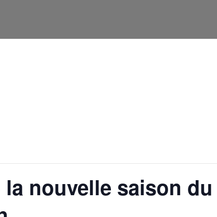
htdocs/wp-config.php
on line
91
 la nouvelle saison du
n