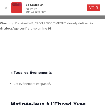
La Sauce 34
VOIR
✕
GRATUIT
Sur Google Play
Warning
: Constant WP_CRON_LOCK_TIMEOUT already defined in
/htdocs/wp-config.php
on line
91
« Tous les Évènements
Cet évènement est passé.
Matinée-jeux à l’Ehpad Yves