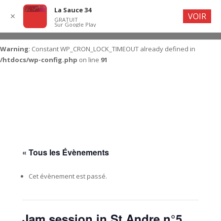
La Sauce 34
VOIR
✕
GRATUIT
Sur Google Play
Warning
: Constant WP_CRON_LOCK_TIMEOUT already defined in
/htdocs/wp-config.php
on line
91
« Tous les Évènements
Cet évènement est passé.
Jam session in St Andre n°5