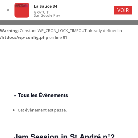
La Sauce 34
VOIR
✕
GRATUIT
Sur Google Play
Warning
: Constant WP_CRON_LOCK_TIMEOUT already defined in
/htdocs/wp-config.php
on line
91
« Tous les Évènements
Cet évènement est passé.
Jam Session in St André n°2