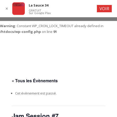
La Sauce 34
VOIR
✕
GRATUIT
Sur Google Play
Warning
: Constant WP_CRON_LOCK_TIMEOUT already defined in
/htdocs/wp-config.php
on line
91
« Tous les Évènements
Cet évènement est passé.
Jam Session #7