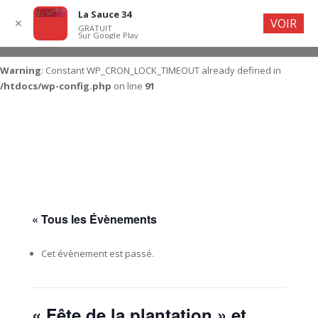
La Sauce 34
VOIR
✕
GRATUIT
Sur Google Play
Warning
: Constant WP_CRON_LOCK_TIMEOUT already defined in
/htdocs/wp-config.php
on line
91
« Tous les Évènements
Cet évènement est passé.
« Fête de la plantation » et