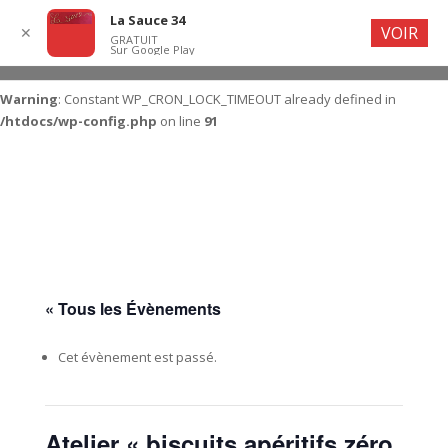
La Sauce 34
VOIR
✕
GRATUIT
Sur Google Play
Warning
: Constant WP_CRON_LOCK_TIMEOUT already defined in
/htdocs/wp-config.php
on line
91
« Tous les Évènements
Cet évènement est passé.
Atelier « biscuits apéritifs zéro