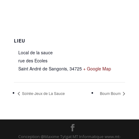
LIEU
Local de la sauce
rue des Ecoles
Saint André de Sangonis
,
34725
+ Google Map
Soirée-Jeux de La Sauce
Boum Boum
Conception @Maxime Tytgat MT Informatique www.mt-