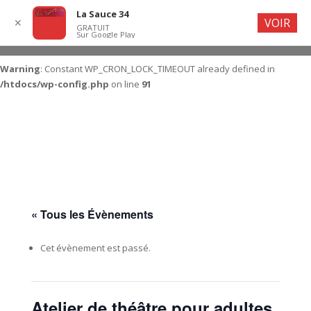
La Sauce 34
VOIR
✕
GRATUIT
Sur Google Play
Warning
: Constant WP_CRON_LOCK_TIMEOUT already defined in
/htdocs/wp-config.php
on line
91
« Tous les Évènements
Cet évènement est passé.
Atelier de théâtre pour adultes