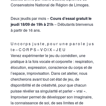
Conservatoire National de Région de Limoges.
Deux jeudis par mois –
Cours d’essai gratuit le
jeudi 18/09 de 19h à 21h
– Débutants bienvenus
à partir de 16 ans.
U n c o r p s j u s t e , p o u r u n e p a r o l e j u s
t e – C O R P S – V O I X – J E U
Venez expérimenter le jeu du comédien, une
pratique à la fois vocale et corporelle : respiration,
élocution, expression, conscience du corps et de
l’espace, improvisation. Dans cet atelier, nous
chercherons avant tout cet état de jeu, de
disponibilité et de créativité, pour que chacun
puisse révéler sa singularité et parler « vrai ».
Improviser permet de développer son imaginaire,
la connaissance de soi, de ses limites et de