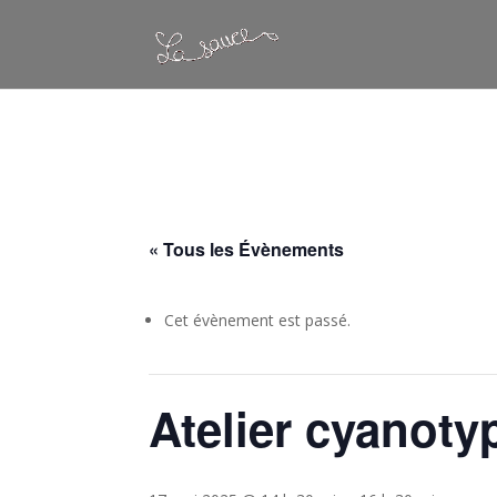
Warning
: Constant WP_CRON_LOCK_TIMEOUT already defined in
/
« Tous les Évènements
Cet évènement est passé.
Atelier cyanoty