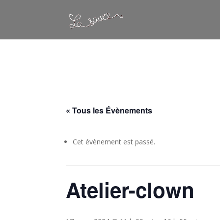
Warning
: Constant WP_CRON_LOCK_TIMEOUT already defined in
/
« Tous les Évènements
Cet évènement est passé.
Atelier-clown