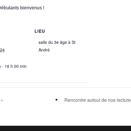
 Débutants bienvenus !
LIEU
salle du 3e âge à St
024
André
n - 16 h 00 min
 »
Rencontre autour de nos lectur