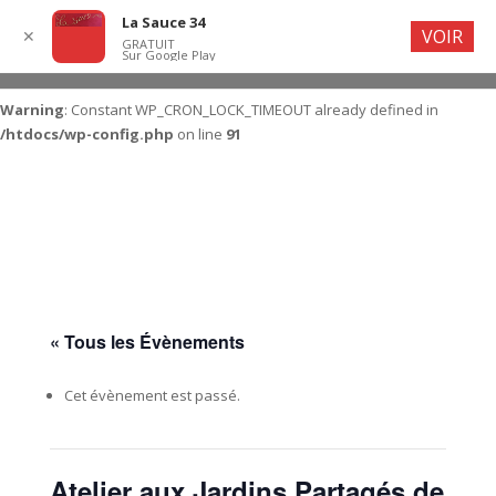
La Sauce 34
VOIR
✕
GRATUIT
Sur Google Play
Warning
: Constant WP_CRON_LOCK_TIMEOUT already defined in
/htdocs/wp-config.php
on line
91
« Tous les Évènements
Cet évènement est passé.
Atelier aux Jardins Partagés de