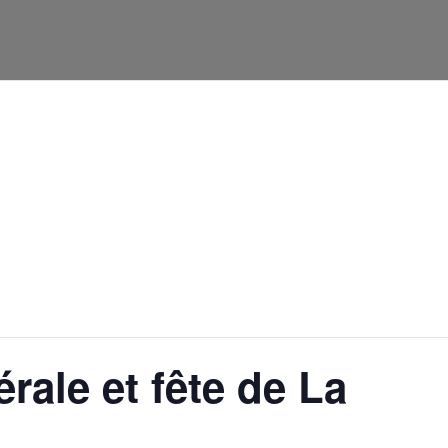
htdocs/wp-config.php
on line
91
ale et fête de La