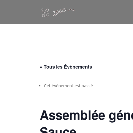
Warning
: Constant WP_CRON_LOCK_TIMEOUT already defined in
/
« Tous les Évènements
Cet évènement est passé.
Assemblée génér
Sauce